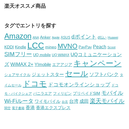
楽天オススメ商品
タグでエントリを探す
Amazon
dポイント
Anker
ASUS
d払い
ANA
Apple
Huawei
LCC
MVNO
Peach
KDDI
Kindle
mineo
PayPay
Scoot
SIMフリー
UQコミュニケーション
UQ mobile
UQ WiMAX
キャンペーン
WiMAX 2+
ズ
Y!mobile
エアアジア
セール
ソフトバンク
ジェットスター
シェアサイクル
タ
ドコモ
ドコモオンラインショップ
イムセール
ドコ
モバイル
バニラエア
プリペイドSIM
モ・バイクシェア
フィリピン
Wi-Fiルータ
楽天モバイル
台湾
ワイモバイル
成田
台北
香港
香港エクスプレス
関空
電子書籍