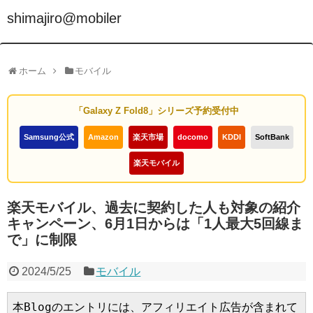
shimajiro@mobiler
ホーム
モバイル
「Galaxy Z Fold8」シリーズ予約受付中
Samsung公式
Amazon
楽天市場
docomo
KDDI
SoftBank
楽天モバイル
楽天モバイル、過去に契約した人も対象の紹介
キャンペーン、6月1日からは「1人最大5回線ま
で」に制限
2024/5/25
モバイル
本Blogのエントリには、アフィリエイト広告が含まれて