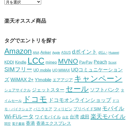
楽天オススメ商品
タグでエントリを探す
Amazon
dポイント
Anker
ASUS
d払い
ANA
Apple
Huawei
LCC
MVNO
Peach
KDDI
Kindle
mineo
PayPay
Scoot
SIMフリー
UQコミュニケーション
UQ mobile
UQ WiMAX
キャンペーン
WiMAX 2+
ズ
Y!mobile
エアアジア
セール
ソフトバンク
ジェットスター
シェアサイクル
タ
ドコモ
ドコモオンラインショップ
イムセール
ドコ
モバイル
バニラエア
プリペイドSIM
モ・バイクシェア
フィリピン
Wi-Fiルータ
楽天モバイル
台湾
ワイモバイル
成田
台北
香港
香港エクスプレス
関空
電子書籍