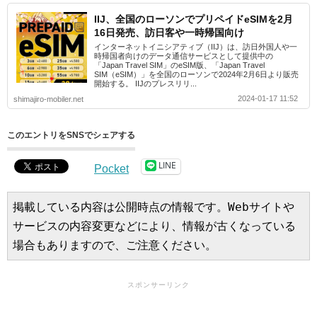
IIJ、全国のローソンでプリペイドeSIMを2月
16日発売、訪日客や一時帰国向け
インターネットイニシアティブ（IIJ）は、訪日外国人や一
時帰国者向けのデータ通信サービスとして提供中の
「Japan Travel SIM」のeSIM版、「Japan Travel
SIM（eSIM）」を全国のローソンで2024年2月6日より販売
開始する。 IIJのプレスリリ...
2024-01-17 11:52
shimajiro-mobiler.net
このエントリをSNSでシェアする
LINE
Pocket
掲載している内容は公開時点の情報です。Webサイトや
サービスの内容変更などにより、情報が古くなっている
場合もありますので、ご注意ください。
スポンサーリンク