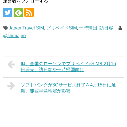
運営者をフォローする
Japan Travel SIM
,
プリペイドSIM
,
一時帰国
,
訪日客
@shimajiro
IIJ、全国のローソンでプリペイドeSIMを2月16
日発売、訪日客や一時帰国向け
ソフトバンクが3Gサービス終了を4月15日に延
期、能登半島地震が影響