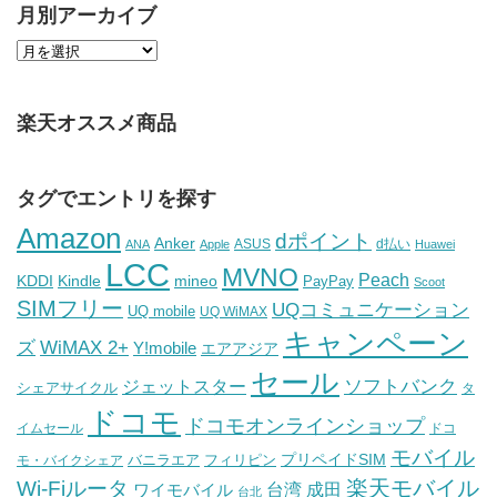
月別アーカイブ
楽天オススメ商品
タグでエントリを探す
Amazon
dポイント
Anker
ASUS
d払い
ANA
Apple
Huawei
LCC
MVNO
Peach
KDDI
Kindle
mineo
PayPay
Scoot
SIMフリー
UQコミュニケーション
UQ mobile
UQ WiMAX
キャンペーン
WiMAX 2+
ズ
Y!mobile
エアアジア
セール
ソフトバンク
ジェットスター
シェアサイクル
タ
ドコモ
ドコモオンラインショップ
イムセール
ドコ
モバイル
バニラエア
プリペイドSIM
モ・バイクシェア
フィリピン
Wi-Fiルータ
楽天モバイル
台湾
ワイモバイル
成田
台北