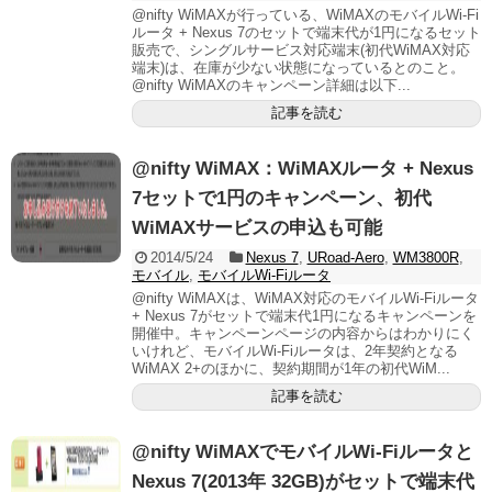
@nifty WiMAXが行っている、WiMAXのモバイルWi-Fi
ルータ + Nexus 7のセットで端末代が1円になるセット
販売で、シングルサービス対応端末(初代WiMAX対応
端末)は、在庫が少ない状態になっているとのこと。
@nifty WiMAXのキャンペーン詳細は以下...
記事を読む
@nifty WiMAX：WiMAXルータ + Nexus
7セットで1円のキャンペーン、初代
WiMAXサービスの申込も可能
2014/5/24
Nexus 7
,
URoad-Aero
,
WM3800R
,
モバイル
,
モバイルWi-Fiルータ
@nifty WiMAXは、WiMAX対応のモバイルWi-Fiルータ
+ Nexus 7がセットで端末代1円になるキャンペーンを
開催中。キャンペーンページの内容からはわかりにく
いけれど、モバイルWi-Fiルータは、2年契約となる
WiMAX 2+のほかに、契約期間が1年の初代WiM...
記事を読む
@nifty WiMAXでモバイルWi-Fiルータと
Nexus 7(2013年 32GB)がセットで端末代