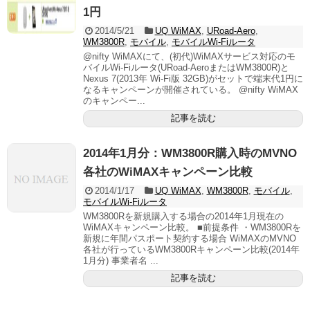
1円
2014/5/21
UQ WiMAX
,
URoad-Aero
,
WM3800R
,
モバイル
,
モバイルWi-Fiルータ
@nifty WiMAXにて、(初代)WiMAXサービス対応のモ
バイルWi-Fiルータ(URoad-AeroまたはWM3800R)と
Nexus 7(2013年 Wi-Fi版 32GB)がセットで端末代1円に
なるキャンペーンが開催されている。 @nifty WiMAX
のキャンペー...
記事を読む
2014年1月分：WM3800R購入時のMVNO
各社のWiMAXキャンペーン比較
2014/1/17
UQ WiMAX
,
WM3800R
,
モバイル
,
モバイルWi-Fiルータ
WM3800Rを新規購入する場合の2014年1月現在の
WiMAXキャンペーン比較。 ■前提条件 ・WM3800Rを
新規に年間パスポート契約する場合 WiMAXのMVNO
各社が行っているWM3800Rキャンペーン比較(2014年
1月分) 事業者名 ...
記事を読む