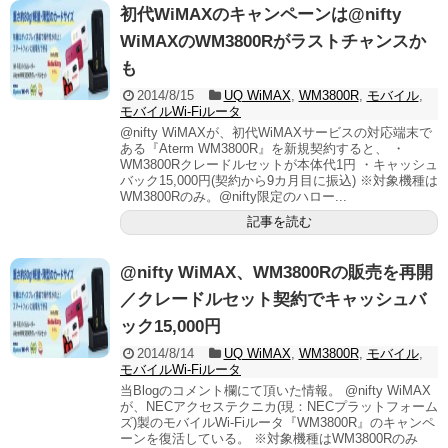
初代WiMAXのキャンペーンは@nifty
WiMAXのWM3800Rがラストチャンスか
も
2014/8/15
UQ WiMAX
,
WM3800R
,
モバイル
,
モバイルWi-Fiルータ
@nifty WiMAXが、初代WiMAXサービスの対応端末で
ある『Aterm WM3800R』を新規契約すると、 ・
WM3800Rクレードルセットが本体代1円 ・キャッシュ
バック15,000円(契約から9カ月目に振込) ※対象機種は
WM3800Rのみ。@nifty限定のハロー...
記事を読む
@nifty WiMAX、WM3800Rの販売を再開
／クレードルセット契約でキャッシュバ
ック15,000円
2014/8/14
UQ WiMAX
,
WM3800R
,
モバイル
,
モバイルWi-Fiルータ
当Blogのコメント欄にて頂いた情報。 @nifty WiMAX
が、NECアクセステクニカ(現：NECプラットフォーム
ズ)製のモバイルWi-Fiルータ『WM3800R』のキャンペ
ーンを復活している。 ※対象機種はWM3800Rのみ