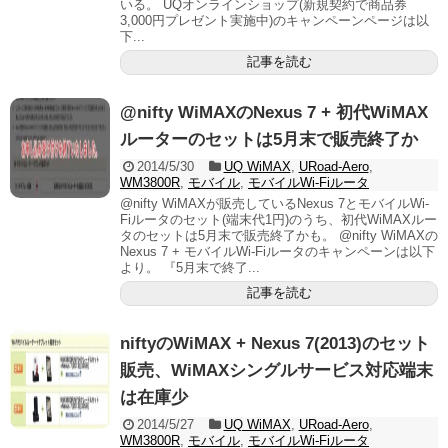
いる。 UQオンラインショップ(新規契約で商品券
3,000円プレゼント実施中)のキャンペーンページは以
下...
記事を読む
@nifty WiMAXのNexus 7 + 初代WiMAX
ルーターのセットは5月末で販売終了か
2014/5/30
UQ WiMAX
,
URoad-Aero
,
WM3800R
,
モバイル
,
モバイルWi-Fiルータ
@nifty WiMAXが販売しているNexus 7とモバイルWi-
Fiルータのセット(端末代1円)のうち、初代WiMAXルー
タのセットは5月末で販売終了かも。 @nifty WiMAXの
Nexus 7 + モバイルWi-Fiルータのキャンペーンは以下
より。 『5月末で終了...
記事を読む
niftyのWiMAX + Nexus 7(2013)のセット
販売、WiMAXシングルサービス対応端末
は在庫少
2014/5/27
UQ WiMAX
,
URoad-Aero
,
WM3800R
,
モバイル
,
モバイルWi-Fiルータ