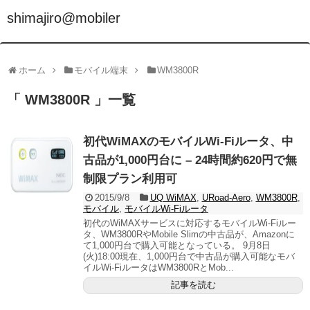
shimajiro@mobiler
ホーム
モバイル端末
WM3800R
「 WM3800R 」一覧
初代WiMAXのモバイルWi-Fiルータ、中
古品が1,000円台に – 24時間約620円で無
制限プラン利用可
2015/9/8
UQ WiMAX
,
URoad-Aero
,
WM3800R
,
モバイル
,
モバイルWi-Fiルータ
初代のWiMAXサービスに対応するモバイルWi-Fiルー
タ、WM3800RやMobile Slimの中古品が、Amazonに
て1,000円台で購入可能となっている。 9月8日
(火)18:00現在、1,000円台で中古品が購入可能なモバ
イルWi-FiルータはWM3800RとMob...
記事を読む