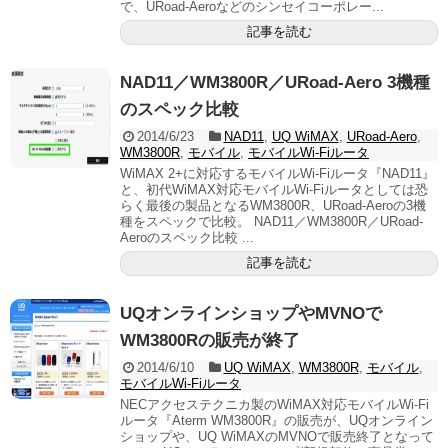
で、URoad-Aeroなどのシンセイコーポレー...
記事を読む
NAD11／WM3800R／URoad-Aero 3機種
のスペック比較
2014/6/23
NAD11
,
UQ WiMAX
,
URoad-Aero
,
WM3800R
,
モバイル
,
モバイルWi-Fiルータ
WiMAX 2+に対応するモバイルWi-Fiルータ『NAD11』
と、初代WiMAX対応モバイルWi-Fiルータとしては恐
らく最後の製品となるWM3800R、URoad-Aeroの3機
種をスペックで比較。 NAD11／WM3800R／URoad-
Aeroのスペック比較 ...
記事を読む
UQオンラインショップやMVNOで
WM3800Rの販売が終了
2014/6/10
UQ WiMAX
,
WM3800R
,
モバイル
,
モバイルWi-Fiルータ
NECアクセステクニカ製のWiMAX対応モバイルWi-Fi
ルータ『Aterm WM3800R』の販売が、UQオンライン
ショップや、UQ WiMAXのMVNOで販売終了となって