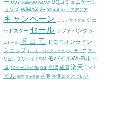
ー
UQコミュニケーシ
UQ mobile
UQ WiMAX
WiMAX 2+
ョンズ
Y!mobile
エアアジア
キャンペーン
ジェ
シェアサイクル
セール
ソフトバンク
ットスター
タイ
ドコモ
ドコモオンライン
ムセール
ショップ
バニラエア
ドコモ・バイクシェア
フィ
モバイルWi-Fiルー
プリペイドSIM
リピン
タ
楽天モバ
台湾
ワイモバイル
成田
台北
イル
香港
香港エクスプレス
関空
電子書籍