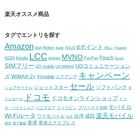
楽天オススメ商品
タグでエントリを探す
Amazon
dポイント
Anker
ASUS
d払い
ANA
Apple
Huawei
LCC
MVNO
Peach
KDDI
Kindle
mineo
PayPay
Scoot
SIMフリー
UQコミュニケーション
UQ mobile
UQ WiMAX
キャンペーン
WiMAX 2+
ズ
Y!mobile
エアアジア
セール
ソフトバンク
ジェットスター
シェアサイクル
タ
ドコモ
ドコモオンラインショップ
イムセール
ドコ
モバイル
バニラエア
プリペイドSIM
モ・バイクシェア
フィリピン
Wi-Fiルータ
楽天モバイル
台湾
ワイモバイル
成田
台北
香港
香港エクスプレス
関空
電子書籍