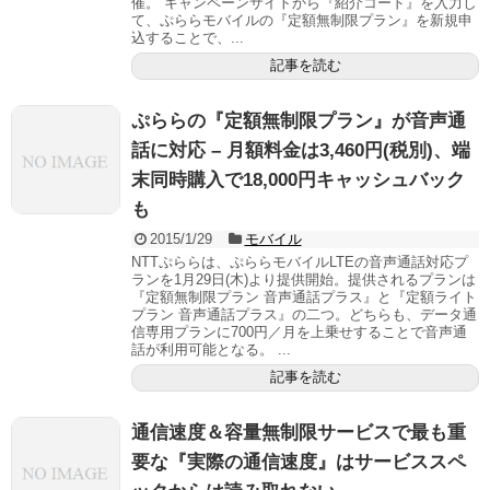
催。 キャンペーンサイトから『紹介コード』を入力し
て、ぷららモバイルの『定額無制限プラン』を新規申
込することで、...
記事を読む
ぷららの『定額無制限プラン』が音声通
話に対応 – 月額料金は3,460円(税別)、端
末同時購入で18,000円キャッシュバック
も
2015/1/29
モバイル
NTTぷららは、ぷららモバイルLTEの音声通話対応プ
ランを1月29日(木)より提供開始。提供されるプランは
『定額無制限プラン 音声通話プラス』と『定額ライト
プラン 音声通話プラス』の二つ。どちらも、データ通
信専用プランに700円／月を上乗せすることで音声通
話が利用可能となる。 ...
記事を読む
通信速度＆容量無制限サービスで最も重
要な『実際の通信速度』はサービススペ