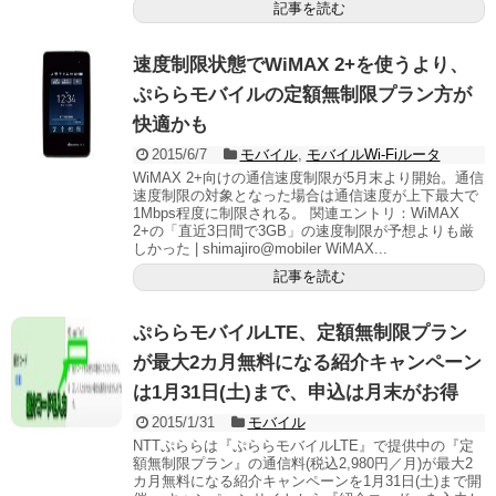
記事を読む
速度制限状態でWiMAX 2+を使うより、
ぷららモバイルの定額無制限プラン方が
快適かも
2015/6/7
モバイル
,
モバイルWi-Fiルータ
WiMAX 2+向けの通信速度制限が5月末より開始。通信
速度制限の対象となった場合は通信速度が上下最大で
1Mbps程度に制限される。 関連エントリ：WiMAX
2+の「直近3日間で3GB」の速度制限が予想よりも厳
しかった | shimajiro@mobiler WiMAX...
記事を読む
ぷららモバイルLTE、定額無制限プラン
が最大2カ月無料になる紹介キャンペーン
は1月31日(土)まで、申込は月末がお得
2015/1/31
モバイル
NTTぷららは『ぷららモバイルLTE』で提供中の『定
額無制限プラン』の通信料(税込2,980円／月)が最大2
カ月無料になる紹介キャンペーンを1月31日(土)まで開