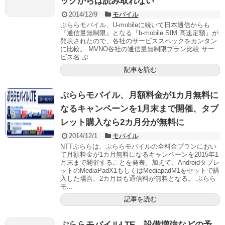
ックからは読み取れない
2014/12/9
モバイル
ぷららモバイル、U-mobileに続いて日本通信からも
『通信量無制限』となる『b-mobile SIM 高速定額』が
発表されたので、各社のサービススペックをカンタン
に比較。 MVNO各社の通信量無制限プラン比較 サー
ビス名 ぷ...
記事を読む
ぷららモバイル、月額料金が1カ月無料に
なるキャンペーンを1月末まで開催、タブ
レット購入なら2カ月分が無料に
2014/12/1
モバイル
NTTぷららは、ぷららモバイルの全料金プランにおい
て月額料金が1カ月無料になるキャンペーンを2015年1
月末まで開催することを発表。加えて、Androidタブレ
ットのMediaPadX1もしくはMediapadM1をセットで購
入した場合、2カ月目も通信料が無料となる。 ぷらら
モ...
記事を読む
ぷららモバイルLTE、設備増強などの予