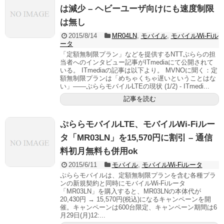
は減少 – ヘビーユーザ向けにも速度制限
は無し
2015/8/14
MR04LN
,
モバイル
,
モバイルWi-Fiル
ータ
「定額無制限プラン」などを提供するNTTぷららの担
当者へのインタビュー記事がITmediaにて公開されて
いる。 ITmediaの記事は以下より。 MVNOに聞く：定
額無制限プランは「めちゃくちゃ遅いということはな
い」――ぷららモバイルLTEの現状 (1/2) - ITmedi...
記事を読む
ぷららモバイルLTE、モバイルWi-Fiルー
タ「MR03LN」を15,570円に割引 – 通信
料初月無料も併用ok
2015/6/11
モバイル
,
モバイルWi-Fiルータ
ぷららモバイルは、定額無制限プランを含む各種プラ
ンの新規契約と同時にモバイルWi-Fiルータ
「MR03LN」を購入すると、MR03LNの本体代が
20,430円 → 15,570円(税込)になるキャンペーンを開
催。キャンペーンは600台限定、キャンペーン期間は6
月29日(月)12:...