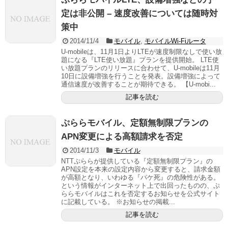
定は非公開 – 速度改善については随時対
策中
2014/11/4
モバイル
,
モバイルWi-Fiルータ
U-mobileは、11月1日よりLTEが速度制限なしで使い放
題になる『LTE使い放題』プランを提供開始。 LTE使
い放題プランのリリースに合わせて、U-mobileは11月
10日に設備増強を行うことを発表。設備増強によって
通信速度が改善することが期待できる。 【U-mobi...
記事を読む
ぷららモバイル、定額無制限プランの
APN変更による高額請求を否定
2014/11/3
モバイル
NTTぷららが提供している『定額無制限プラン』の
APN設定を本来の設定内容から変更すると、請求金額
が高額となり、いわゆる『パケ死』の危険性がある。
という情報がインターネット上で出回ったものの、ぷ
ららモバイルはこれを否定するお知らせを公式サイト
に記載している。 ※お知らせの掲載...
記事を読む