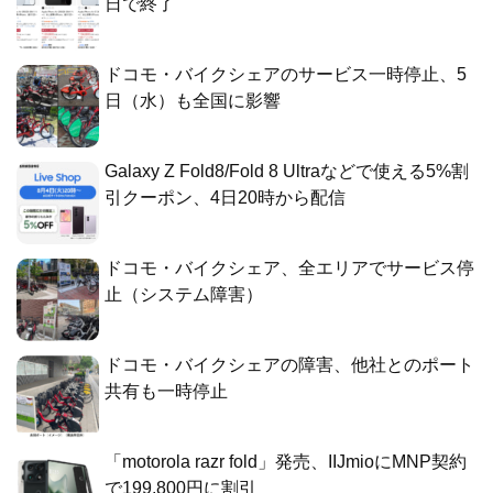
日で終了
ドコモ・バイクシェアのサービス一時停止、5
日（水）も全国に影響
Galaxy Z Fold8/Fold 8 Ultraなどで使える5%割
引クーポン、4日20時から配信
ドコモ・バイクシェア、全エリアでサービス停
止（システム障害）
ドコモ・バイクシェアの障害、他社とのポート
共有も一時停止
「motorola razr fold」発売、IIJmioにMNP契約
で199,800円に割引