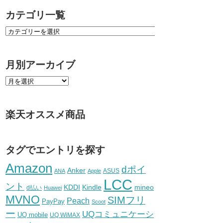
カテゴリ一覧
月別アーカイブ
楽天オススメ商品
タグでエントリを探す
Amazon
dポイ
Anker
ASUS
ANA
Apple
LCC
ント
KDDI
Kindle
mineo
d払い
Huawei
MVNO
SIMフリ
Peach
PayPay
Scoot
ー
UQコミュニケーシ
UQ mobile
UQ WiMAX