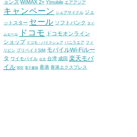
WiMAX 2+
ョンズ
Y!mobile
エアアジア
キャンペーン
ジェ
シェアサイクル
セール
ソフトバンク
ットスター
タイ
ドコモ
ドコモオンライン
ムセール
ショップ
バニラエア
ドコモ・バイクシェア
フィ
モバイルWi-Fiルー
プリペイドSIM
リピン
タ
楽天モバ
台湾
ワイモバイル
成田
台北
イル
香港
香港エクスプレス
関空
電子書籍