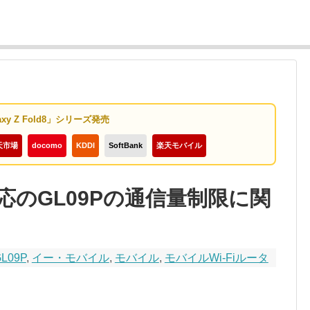
axy Z Fold8」シリーズ発売
天市場
docomo
KDDI
SoftBank
楽天モバイル
』対応のGL09Pの通信量制限に関
L09P
,
イー・モバイル
,
モバイル
,
モバイルWi-Fiルータ