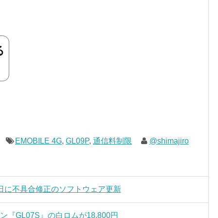
EMOBILE 4G
,
GL09P
,
通信料制限
@shimajiro
9Pが発売日に不具合修正のソフトウェア更新
ン『GL07S』の白ロムが18,800円