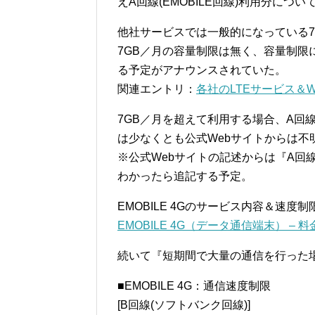
えA回線(EMOBILE回線)利用分に
他社サービスでは一般的になっている7G
7GB／月の容量制限は無く、容量制限につ
る予定がアナウンスされていた。
関連エントリ：
各社のLTEサービス＆WiM
7GB／月を超えて利用する場合、A回
は少なくとも公式Webサイトからは不
※公式Webサイトの記述からは『A回
わかったら追記する予定。
EMOBILE 4Gのサービス内容＆速
EMOBILE 4G（データ通信端末） – 
続いて『短期間で大量の通信を行った
■EMOBILE 4G：通信速度制限
[B回線(ソフトバンク回線)]